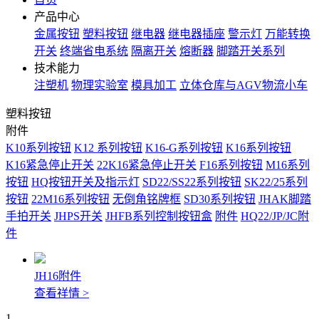
产品中心
金属按钮
塑料按钮
继电器
继电器插座
警示灯
万能转换
开关
终端省电系统
隔离开关
熔断器
脚踏开关系列
技术能力
注塑机
物理实验室
模具加工
立体仓库与AGV物流小车
塑料按钮
附件
K10系列按钮
K12 系列按钮
K16-G系列按钮
K16系列按钮
K16紧急停止开关
22K16紧急停止开关
F16系列按钮
M16系列
按钮
HQ按钮开关及指示灯
SD22/SS22系列按钮
SK22/25系列
按钮
22M16系列按钮
无倒角铭牌框
SD30系列按钮
JHAK脚踏
手拍开关
JHPS开关
JHFB系列控制按钮盒
附件
HQ22/JP/JC附
件
JH16附件
查看祥情 >
1