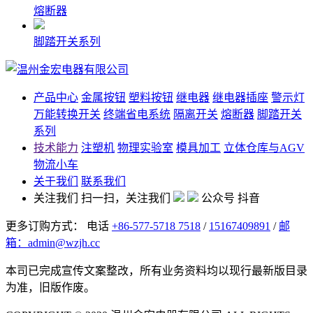
熔断器
脚踏开关系列
产品中心
金属按钮
塑料按钮
继电器
继电器插座
警示灯
万能转换开关
终端省电系统
隔离开关
熔断器
脚踏开关
系列
技术能力
注塑机
物理实验室
模具加工
立体仓库与AGV
物流小车
关于我们
联系我们
关注我们
扫一扫，关注我们
公众号
抖音
更多订购方式： 电话
+86-577-5718 7518
/
15167409891
/
邮
箱：admin@wzjh.cc
本司已完成宣传文案整改，所有业务资料均以现行最新版目录
为准，旧版作废。