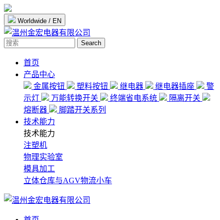
Worldwide / EN
Search
首页
产品中心
金属按钮
塑料按钮
继电器
继电器插座
警
示灯
万能转换开关
终端省电系统
隔离开关
熔断器
脚踏开关系列
技术能力
技术能力
注塑机
物理实验室
模具加工
立体仓库与AGV物流小车
首页