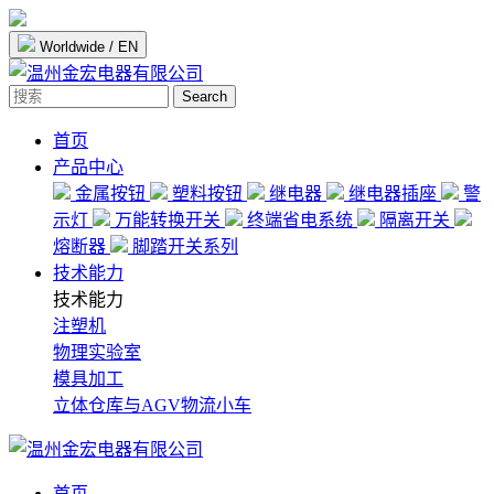
Worldwide / EN
Search
首页
产品中心
金属按钮
塑料按钮
继电器
继电器插座
警
示灯
万能转换开关
终端省电系统
隔离开关
熔断器
脚踏开关系列
技术能力
技术能力
注塑机
物理实验室
模具加工
立体仓库与AGV物流小车
首页