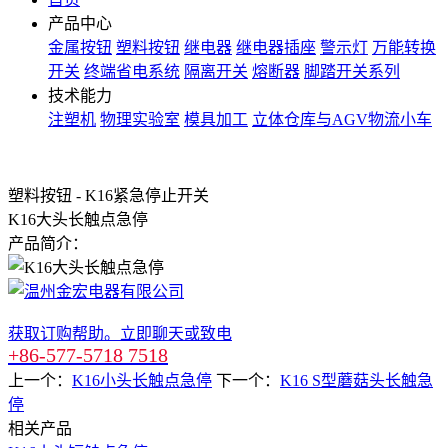
产品中心
金属按钮
塑料按钮
继电器
继电器插座
警示灯
万能转换
开关
终端省电系统
隔离开关
熔断器
脚踏开关系列
技术能力
注塑机
物理实验室
模具加工
立体仓库与AGV物流小车
塑料按钮 - K16紧急停止开关
K16大头长触点急停
产品简介：
获取订购帮助。立即聊天或致电
+86-577-5718 7518
上一个：
K16小头长触点急停
下一个：
K16 S型蘑菇头长触急
停
相关产品