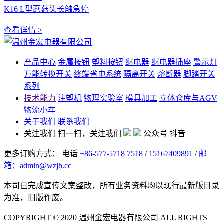
K16 L型蘑菇头长触急停
查看详情 >
产品中心
金属按钮
塑料按钮
继电器
继电器插座
警示灯
万能转换开关
终端省电系统
隔离开关
熔断器
脚踏开关
系列
技术能力
注塑机
物理实验室
模具加工
立体仓库与AGV
物流小车
关于我们
联系我们
关注我们
扫一扫，关注我们
公众号
抖音
更多订购方式： 电话
+86-577-5718 7518
/
15167409891
/
邮
箱：admin@wzjh.cc
本司已完成宣传文案整改，所有业务资料均以现行最新版目录
为准，旧版作废。
COPYRIGHT © 2020 温州金宏电器有限公司 ALL RIGHTS